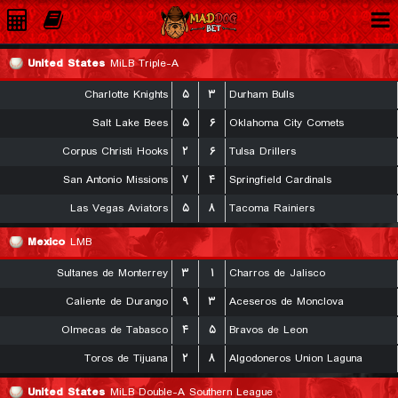
United States
MiLB Triple-A
Charlotte Knights
۵
۳
Durham Bulls
Salt Lake Bees
۵
۶
Oklahoma City Comets
Corpus Christi Hooks
۲
۶
Tulsa Drillers
San Antonio Missions
۷
۴
Springfield Cardinals
Las Vegas Aviators
۵
۸
Tacoma Rainiers
Mexico
LMB
Sultanes de Monterrey
۳
۱
Charros de Jalisco
Caliente de Durango
۹
۳
Aceseros de Monclova
Olmecas de Tabasco
۴
۵
Bravos de Leon
Toros de Tijuana
۲
۸
Algodoneros Union Laguna
United States
MiLB Double-A Southern League